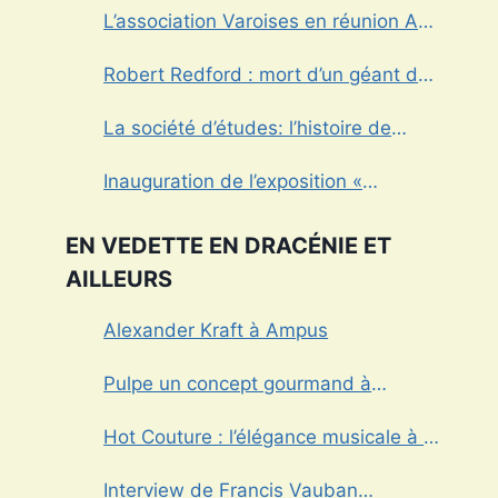
L’association Varoises en réunion Aux
Arcs sur Argens
Robert Redford : mort d’un géant du
cinéma américain
La société d’études: l’histoire de
Draguignan au cœur
Inauguration de l’exposition «
Fantômes » à Draguignan
EN VEDETTE EN DRACÉNIE ET
AILLEURS
Alexander Kraft à Ampus
Pulpe un concept gourmand à
Draguignan
Hot Couture : l’élégance musicale à la
française
Interview de Francis Vauban