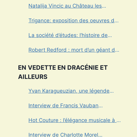
Natalija Vincic au Château les
Crostes
Trigance: exposition des oeuvres de
Marcel Caula
La société d’études: l’histoire de
Draguignan au cœur
Robert Redford : mort d’un géant du
cinéma américain
EN VEDETTE EN DRACÉNIE ET
AILLEURS
Yvan Karagueuzian, une légende
vivante de la Dracénie
Interview de Francis Vauban
photographe international
Hot Couture : l’élégance musicale à la
française
Interview de Charlotte Morel