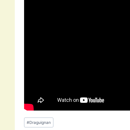
Étiquettes
#
Draguignan
de