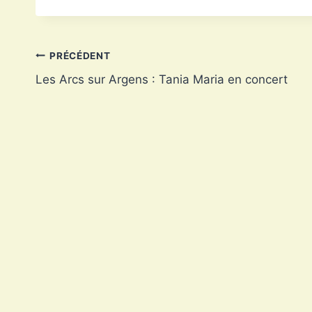
la
publication :
Navigation
PRÉCÉDENT
Les Arcs sur Argens : Tania Maria en concert
de
l’article