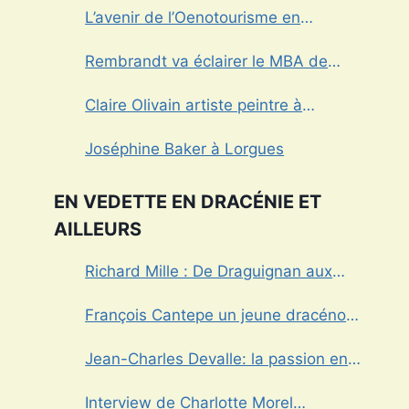
L’avenir de l’Oenotourisme en
Provence sera-t’il sans alcool?
Rembrandt va éclairer le MBA de
Draguignan
Claire Olivain artiste peintre à
Tourtour
Joséphine Baker à Lorgues
EN VEDETTE EN DRACÉNIE ET
AILLEURS
Richard Mille : De Draguignan aux
sommets de l’horlogerie de luxe
François Cantepe un jeune dracénois
au parcours inspirant
Jean-Charles Devalle: la passion en
héritage
Interview de Charlotte Morel