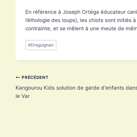
En référence à Joseph Ortéga éducateur canin
l’éthologie des loups), les chiots sont initiés
contrainte, et se mêlent à une meute de mê
Étiquettes
#
Draguignan
de
la
publication :
Navigation
PRÉCÉDENT
Kangourou Kids solution de garde d'enfants dan
de
le Var
l’article