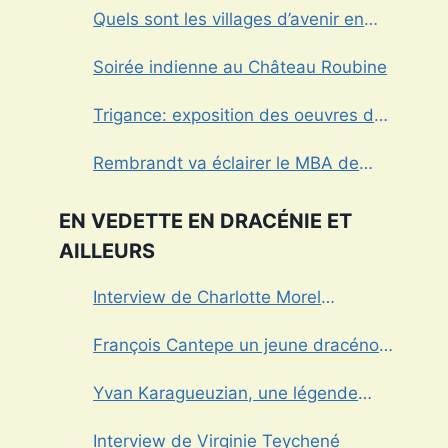
Quels sont les villages d’avenir en
Dracénie?
Soirée indienne au Château Roubine
Trigance: exposition des oeuvres de
Marcel Caula
Rembrandt va éclairer le MBA de
Draguignan
EN VEDETTE EN DRACÉNIE ET
AILLEURS
Interview de Charlotte Morel
championne de Triathlon
François Cantepe un jeune dracénois
au parcours inspirant
Yvan Karagueuzian, une légende
vivante de la Dracénie
Interview de Virginie Teychené