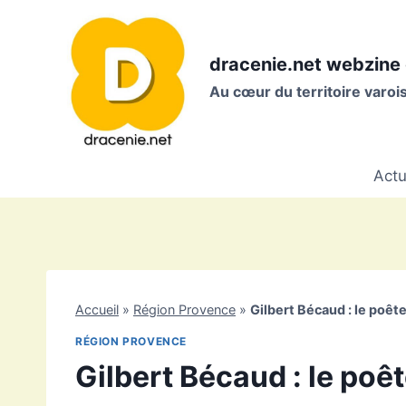
Aller
au
contenu
dracenie.net webzine 
Au cœur du territoire varo
Actu
Accueil
»
Région Provence
»
Gilbert Bécaud : le poêt
RÉGION PROVENCE
Gilbert Bécaud : le poê