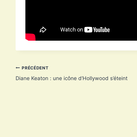
Navigation
PRÉCÉDENT
Diane Keaton : une icône d’Hollywood s’éteint
de
l’article