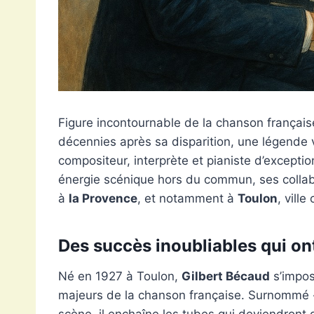
Figure incontournable de la chanson françai
décennies après sa disparition, une légende 
compositeur, interprète et pianiste d’exceptio
énergie scénique hors du commun, ses collab
à
la Provence
, et notamment à
Toulon
, vill
Des succès inoubliables qui on
Né en 1927 à Toulon,
Gilbert Bécaud
s’impos
majeurs de la chanson française. Surnommé «
scène, il enchaîne les tubes qui deviendront 