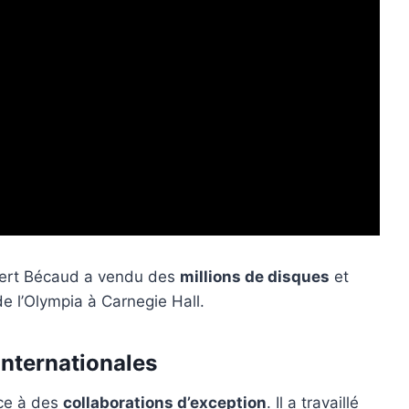
bert Bécaud a vendu des
millions de disques
et
e l’Olympia à Carnegie Hall.
internationales
âce à des
collaborations d’exception
. Il a travaillé