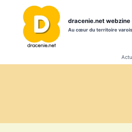
Aller
au
contenu
dracenie.net webzine 
Au cœur du territoire varo
Actu