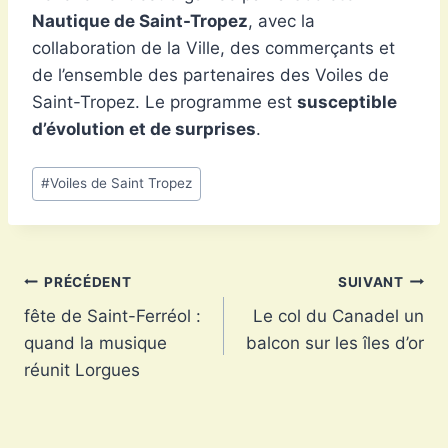
Nautique de Saint-Tropez
, avec la
collaboration de la Ville, des commerçants et
de l’ensemble des partenaires des Voiles de
Saint-Tropez. Le programme est
susceptible
d’évolution et de surprises
.
Étiquettes
#
Voiles de Saint Tropez
de
la
publication :
Navigation
PRÉCÉDENT
SUIVANT
fête de Saint-Ferréol :
Le col du Canadel un
de
quand la musique
balcon sur les îles d’or
l’article
réunit Lorgues