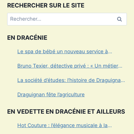
RECHERCHER SUR LE SITE
Rechercher :
EN DRACÉNIE
Le spa de bébé un nouveau service à
Draguignan
Bruno Texier, détective privé : « Un métier
réglementé au service des particuliers et des
La société d’études: l’histoire de Draguignan
entreprises »
au cœur
Draguignan fête l’agriculture
EN VEDETTE EN DRACÉNIE ET AILLEURS
Hot Couture : l’élégance musicale à la
française