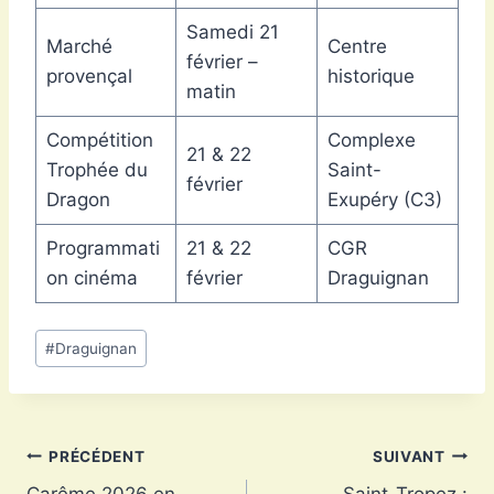
Samedi 21
Marché
Centre
février –
provençal
historique
matin
Compétition
Complexe
21 & 22
Trophée du
Saint-
février
Dragon
Exupéry (C3)
Programmati
21 & 22
CGR
on cinéma
février
Draguignan
Étiquettes
#
Draguignan
de
la
publication :
Navigation
PRÉCÉDENT
SUIVANT