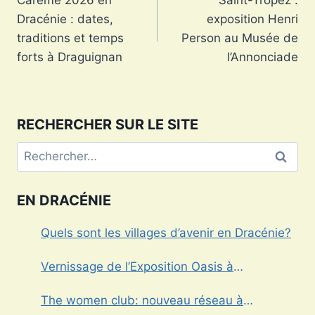
Carême 2026 en
Saint-Tropez :
de
Dracénie : dates,
exposition Henri
l’article
traditions et temps
Person au Musée de
forts à Draguignan
l’Annonciade
RECHERCHER SUR LE SITE
Rechercher :
EN DRACÉNIE
Quels sont les villages d’avenir en Dracénie?
Vernissage de l’Exposition Oasis à
Draguignan
The women club: nouveau réseau à