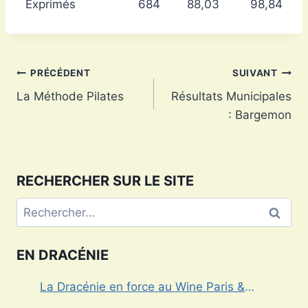
Exprimés
684
88,03
98,84
Navigation
PRÉCÉDENT
SUIVANT
La Méthode Pilates
Résultats Municipales
de
: Bargemon
l’article
RECHERCHER SUR LE SITE
Rechercher :
EN DRACÉNIE
La Dracénie en force au Wine Paris &
Vinexpo