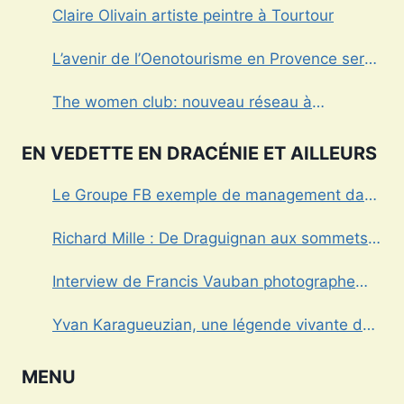
Claire Olivain artiste peintre à Tourtour
L’avenir de l’Oenotourisme en Provence sera-
t’il sans alcool?
The women club: nouveau réseau à
Draguignan
EN VEDETTE EN DRACÉNIE ET AILLEURS
Le Groupe FB exemple de management dans
le Var
Richard Mille : De Draguignan aux sommets
de l’horlogerie de luxe
Interview de Francis Vauban photographe
international
Yvan Karagueuzian, une légende vivante de
la Dracénie
MENU