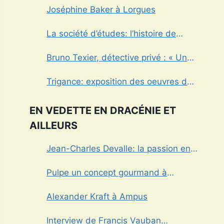
Joséphine Baker à Lorgues
La société d’études: l’histoire de
Draguignan au cœur
Bruno Texier, détective privé : « Un
métier réglementé au service des
Trigance: exposition des oeuvres de
particuliers et des entreprises »
Marcel Caula
EN VEDETTE EN DRACÉNIE ET
AILLEURS
Jean-Charles Devalle: la passion en
héritage
Pulpe un concept gourmand à
Draguignan
Alexander Kraft à Ampus
Interview de Francis Vauban