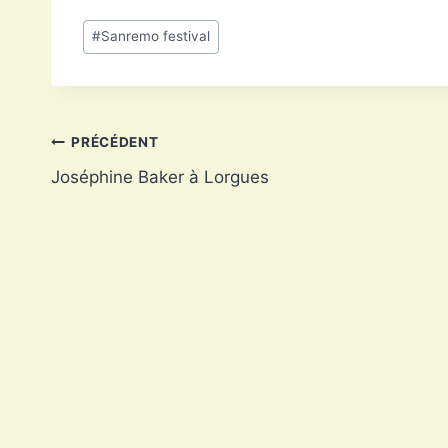
Étiquettes
#
Sanremo festival
de
la
publication :
Navigation
PRÉCÉDENT
Joséphine Baker à Lorgues
de
l’article