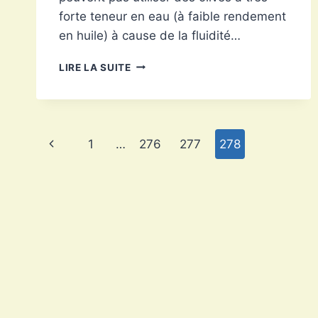
forte teneur en eau (à faible rendement
en huile) à cause de la fluidité…
L'HUILE
LIRE LA SUITE
D'OLIVE
Navigation
Page
1
…
276
277
278
de
précédente
page