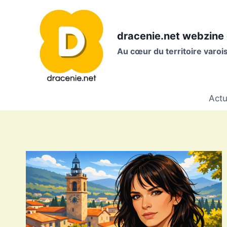
Aller
au
contenu
dracenie.net webzine 
Au cœur du territoire varo
Actu