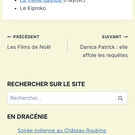
La Vieille Bastide
(Flayosc)
Le Kiproko
Navigation
PRÉCÉDENT
SUIVANT
Les Films de Noël
Danica Patrick : elle
de
affole les requêtes
l’article
RECHERCHER SUR LE SITE
Rechercher :
EN DRACÉNIE
Soirée indienne au Château Roubine