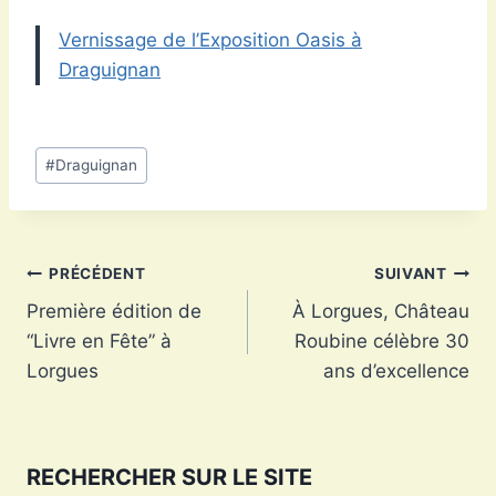
Vernissage de l’Exposition Oasis à
Draguignan
Étiquettes
#
Draguignan
de
la
publication :
Navigation
PRÉCÉDENT
SUIVANT
Première édition de
À Lorgues, Château
de
“Livre en Fête” à
Roubine célèbre 30
l’article
Lorgues
ans d’excellence
RECHERCHER SUR LE SITE