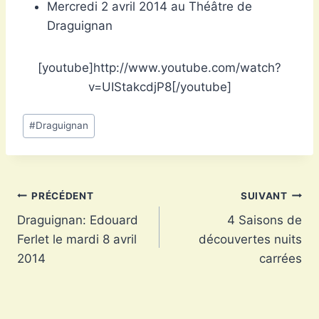
Mercredi 2 avril 2014 au Théâtre de
Draguignan
[youtube]http://www.youtube.com/watch?
v=UIStakcdjP8[/youtube]
Étiquettes
#
Draguignan
de
la
publication :
Navigation
PRÉCÉDENT
SUIVANT
Draguignan: Edouard
4 Saisons de
de
Ferlet le mardi 8 avril
découvertes nuits
l’article
2014
carrées