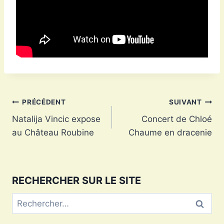
Navigation
PRÉCÉDENT
SUIVANT
Natalija Vincic expose
Concert de Chloé
de
au Château Roubine
Chaume en dracenie
l’article
RECHERCHER SUR LE SITE
Rechercher :