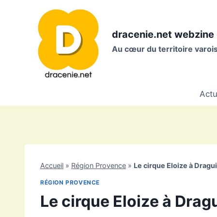
Aller
au
contenu
dracenie.net webzine 
Au cœur du territoire varo
Actu
Accueil
»
Région Provence
»
Le cirque Eloize à Dragu
RÉGION PROVENCE
Le cirque Eloize à Dra