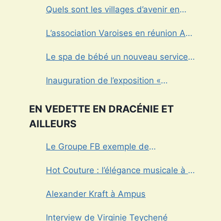
Quels sont les villages d’avenir en
Dracénie?
L’association Varoises en réunion Aux
Arcs sur Argens
Le spa de bébé un nouveau service à
Draguignan
Inauguration de l’exposition «
Fantômes » à Draguignan
EN VEDETTE EN DRACÉNIE ET
AILLEURS
Le Groupe FB exemple de
management dans le Var
Hot Couture : l’élégance musicale à la
française
Alexander Kraft à Ampus
Interview de Virginie Teychené