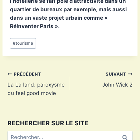
l’hôtellerie se fait pôle d’attractivité dans un
quartier de bureaux par exemple, mais aussi
dans un vaste projet urbain comme «
Réinventer Paris ».
Étiquettes
#
tourisme
de
la
publication :
Navigation
PRÉCÉDENT
SUIVANT
La La land: paroxysme
John Wick 2
de
du feel good movie
l’article
RECHERCHER SUR LE SITE
Rechercher :