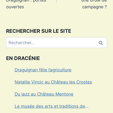
Draguignan : portes
une drôle de
l’article
ouvertes
campagne ?
RECHERCHER SUR LE SITE
Rechercher :
EN DRACÉNIE
Draguignan fête l’agriculture
Natalija Vincic au Château les Crostes
Du jazz au Château Mentone
Le musée des arts et traditions de
Draguignan