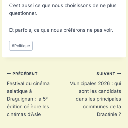
C’est aussi ce que nous choisissons de ne plus
questionner.
Et parfois, ce que nous préférons ne pas voir.
Étiquettes
#
Politique
de
la
publication :
Navigation
PRÉCÉDENT
SUIVANT
Festival du cinéma
Municipales 2026 : qui
de
asiatique à
sont les candidats
l’article
Draguignan : la 5ᵉ
dans les principales
édition célèbre les
communes de la
cinémas d’Asie
Dracénie ?