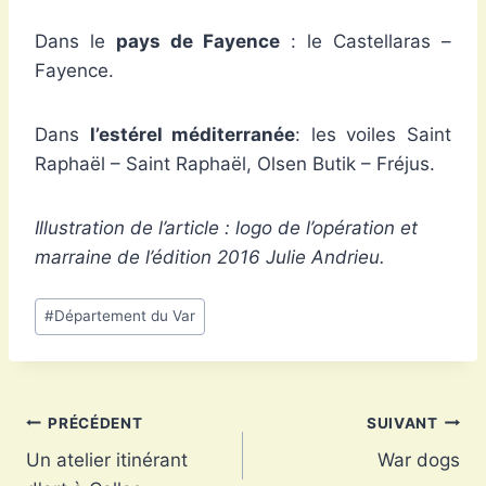
Dans le
pays de Fayence
: le Castellaras –
Fayence.
Dans
l’estérel méditerranée
: les voiles Saint
Raphaël – Saint Raphaël, Olsen Butik – Fréjus.
Illustration de l’article : logo de l’opération et
marraine de l’édition 2016 Julie Andrieu.
Étiquettes
#
Département du Var
de
la
publication :
Navigation
PRÉCÉDENT
SUIVANT
Un atelier itinérant
War dogs
de