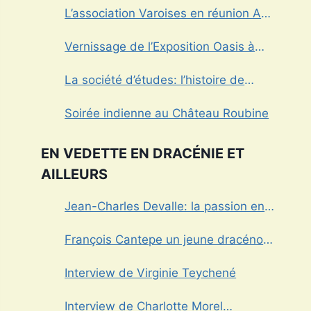
L’association Varoises en réunion Aux
Arcs sur Argens
Vernissage de l’Exposition Oasis à
Draguignan
La société d’études: l’histoire de
Draguignan au cœur
Soirée indienne au Château Roubine
EN VEDETTE EN DRACÉNIE ET
AILLEURS
Jean-Charles Devalle: la passion en
héritage
François Cantepe un jeune dracénois
au parcours inspirant
Interview de Virginie Teychené
Interview de Charlotte Morel