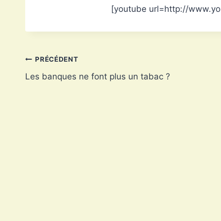
[youtube url=http://www.y
Navigation
PRÉCÉDENT
Les banques ne font plus un tabac ?
de
l’article