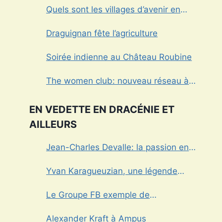
Quels sont les villages d’avenir en
Dracénie?
Draguignan fête l’agriculture
Soirée indienne au Château Roubine
The women club: nouveau réseau à
Draguignan
EN VEDETTE EN DRACÉNIE ET
AILLEURS
Jean-Charles Devalle: la passion en
héritage
Yvan Karagueuzian, une légende
vivante de la Dracénie
Le Groupe FB exemple de
management dans le Var
Alexander Kraft à Ampus