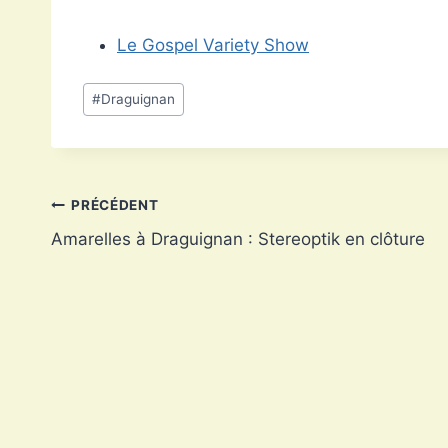
Le Gospel Variety Show
Étiquettes
#
Draguignan
de
la
publication :
Navigation
PRÉCÉDENT
Amarelles à Draguignan : Stereoptik en clôture
de
l’article