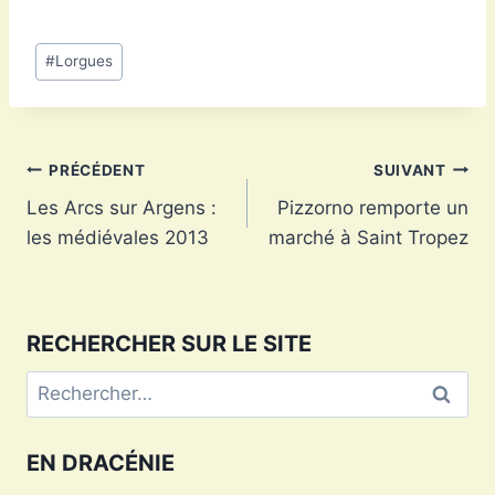
Étiquettes
#
Lorgues
de
la
publication :
Navigation
PRÉCÉDENT
SUIVANT
Les Arcs sur Argens :
Pizzorno remporte un
de
les médiévales 2013
marché à Saint Tropez
l’article
RECHERCHER SUR LE SITE
Rechercher :
EN DRACÉNIE