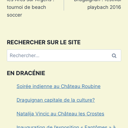
de
tournoi de beach
playbach 2016
l’article
soccer
RECHERCHER SUR LE SITE
Rechercher :
EN DRACÉNIE
Soirée indienne au Château Roubine
Draguignan capitale de la culture?
Natalija Vincic au Château les Crostes
Inauguration de l’exposition « Fantômes » à