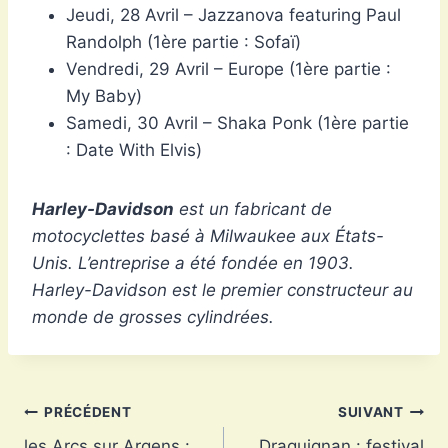
Jeudi, 28 Avril – Jazzanova featuring Paul
Randolph (1ère partie : Sofaï)
Vendredi, 29 Avril – Europe (1ère partie :
My Baby)
Samedi, 30 Avril – Shaka Ponk (1ère partie
: Date With Elvis)
Harley-Davidson
est un fabricant de
motocyclettes basé à Milwaukee aux États-
Unis. L’entreprise a été fondée en 1903.
Harley-Davidson
est le premier constructeur au
monde de grosses cylindrées.
Navigation
PRÉCÉDENT
SUIVANT
les Arcs sur Argens :
Draguignan : festival