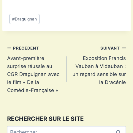
Étiquettes
#
Draguignan
de
la
publication :
Navigation
PRÉCÉDENT
SUIVANT
Avant-première
Exposition Francis
de
surprise réussie au
Vauban à Vidauban :
l’article
CGR Draguignan avec
un regard sensible sur
le film « De la
la Dracénie
Comédie-Française »
RECHERCHER SUR LE SITE
Rechercher :