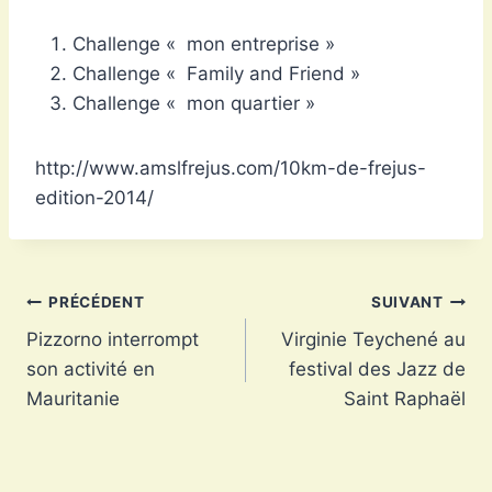
Challenge « mon entreprise »
Challenge « Family and Friend »
Challenge « mon quartier »
http://www.amslfrejus.com/10km-de-frejus-
edition-2014/
Navigation
PRÉCÉDENT
SUIVANT
Pizzorno interrompt
Virginie Teychené au
de
son activité en
festival des Jazz de
l’article
Mauritanie
Saint Raphaël