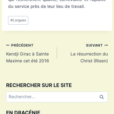
du service près de leur lieu de travail.
Étiquettes
#
Lorgues
de
la
publication :
Navigation
PRÉCÉDENT
SUIVANT
Kendji Girac à Sainte
La résurrection du
de
Maxime cet été 2016
Christ (Risen)
l’article
RECHERCHER SUR LE SITE
Rechercher :
EN DRACÉNIE