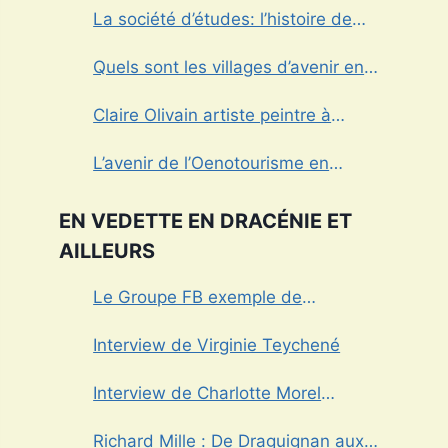
La société d’études: l’histoire de
Draguignan au cœur
Quels sont les villages d’avenir en
Dracénie?
Claire Olivain artiste peintre à
Tourtour
L’avenir de l’Oenotourisme en
Provence sera-t’il sans alcool?
EN VEDETTE EN DRACÉNIE ET
AILLEURS
Le Groupe FB exemple de
management dans le Var
Interview de Virginie Teychené
Interview de Charlotte Morel
championne de Triathlon
Richard Mille : De Draguignan aux