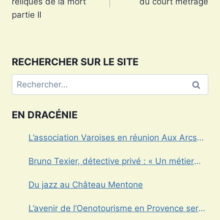
reliques de la mort
du court métrage
l’article
partie II
RECHERCHER SUR LE SITE
Rechercher :
EN DRACÉNIE
L’association Varoises en réunion Aux Arcs
sur Argens
Bruno Texier, détective privé : « Un métier
réglementé au service des particuliers et des
Du jazz au Château Mentone
entreprises »
L’avenir de l’Oenotourisme en Provence sera-