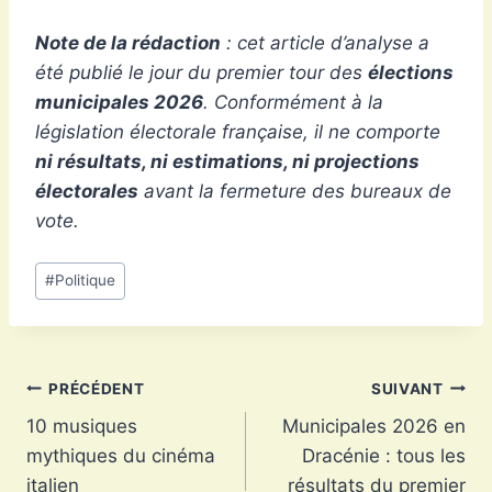
Note de la rédaction
: cet article d’analyse a
été publié le jour du premier tour des
élections
municipales 2026
. Conformément à la
législation électorale française, il ne comporte
ni résultats, ni estimations, ni projections
électorales
avant la fermeture des bureaux de
vote.
Étiquettes
#
Politique
de
la
publication :
Navigation
PRÉCÉDENT
SUIVANT
10 musiques
Municipales 2026 en
de
mythiques du cinéma
Dracénie : tous les
l’article
italien
résultats du premier