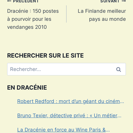
Navigation
PRÉCÉDENT
SUIVANT
Dracénie : 150 postes
La Finlande meilleur
de
à pourvoir pour les
pays au monde
l’article
vendanges 2010
RECHERCHER SUR LE SITE
Rechercher :
EN DRACÉNIE
Robert Redford : mort d’un géant du cinéma
américain
Bruno Texier, détective privé : « Un métier
réglementé au service des particuliers et des
La Dracénie en force au Wine Paris &
entreprises »