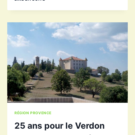
PAPILLON,
LE
BAR
À
VINS
DE
BAUDUEN
RÉGION PROVENCE
25 ans pour le Verdon