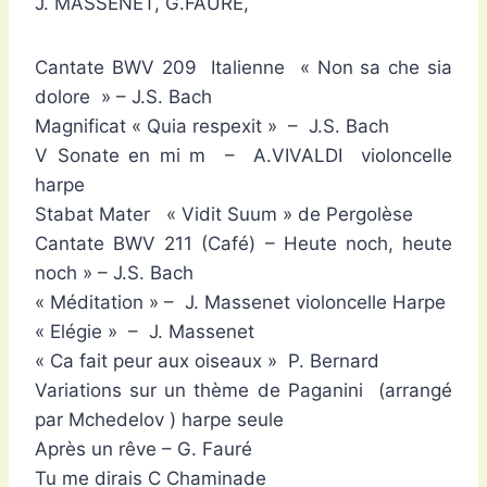
J. MASSENET, G.FAURE,
Cantate BWV 209 Italienne « Non sa che sia
dolore » – J.S. Bach
Magnificat « Quia respexit » – J.S. Bach
V Sonate en mi m – A.VIVALDI violoncelle
harpe
Stabat Mater « Vidit Suum » de Pergolèse
Cantate BWV 211 (Café) – Heute noch, heute
noch » – J.S. Bach
« Méditation » – J. Massenet violoncelle Harpe
« Elégie » – J. Massenet
« Ca fait peur aux oiseaux » P. Bernard
Variations sur un thème de Paganini (arrangé
par Mchedelov ) harpe seule
Après un rêve – G. Fauré
Tu me dirais C Chaminade