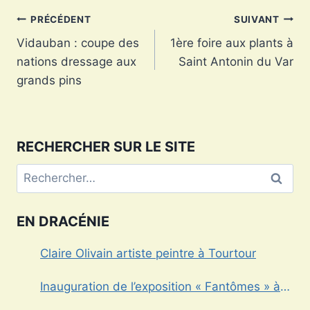
Navigation
PRÉCÉDENT
SUIVANT
Vidauban : coupe des
1ère foire aux plants à
de
nations dressage aux
Saint Antonin du Var
l’article
grands pins
RECHERCHER SUR LE SITE
Rechercher :
EN DRACÉNIE
Claire Olivain artiste peintre à Tourtour
Inauguration de l’exposition « Fantômes » à
Draguignan