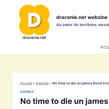
Aller
au
contenu
dracenie.net webzine 
Au cœur du territoire varo
Actu
Accueil
»
Agenda
»
No time to die un james Bond trè
AGENDA
No time to die un james