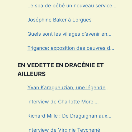
Le spa de bébé un nouveau service à
Draguignan
Joséphine Baker à Lorgues
Quels sont les villages d’avenir en
Dracénie?
Trigance: exposition des oeuvres de
Marcel Caula
EN VEDETTE EN DRACÉNIE ET
AILLEURS
Yvan Karagueuzian, une légende
vivante de la Dracénie
Interview de Charlotte Morel
championne de Triathlon
Richard Mille : De Draguignan aux
sommets de l’horlogerie de luxe
Interview de Virginie Teychené