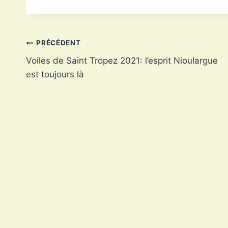
Navigation
PRÉCÉDENT
Voiles de Saint Tropez 2021: l’esprit Nioulargue
de
est toujours là
l’article