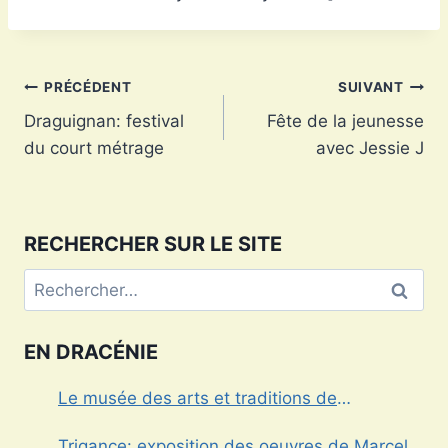
Navigation
PRÉCÉDENT
SUIVANT
Draguignan: festival
Fête de la jeunesse
de
du court métrage
avec Jessie J
l’article
RECHERCHER SUR LE SITE
Rechercher :
EN DRACÉNIE
Le musée des arts et traditions de
Draguignan
Trigance: exposition des oeuvres de Marcel