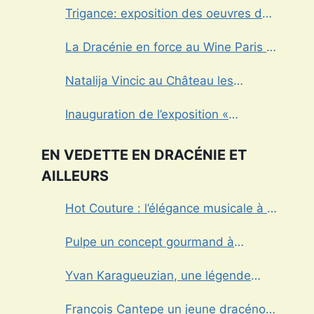
Trigance: exposition des oeuvres de
Marcel Caula
La Dracénie en force au Wine Paris &
Vinexpo
Natalija Vincic au Château les
Crostes
Inauguration de l’exposition «
Fantômes » à Draguignan
EN VEDETTE EN DRACÉNIE ET
AILLEURS
Hot Couture : l’élégance musicale à la
française
Pulpe un concept gourmand à
Draguignan
Yvan Karagueuzian, une légende
vivante de la Dracénie
François Cantepe un jeune dracénois