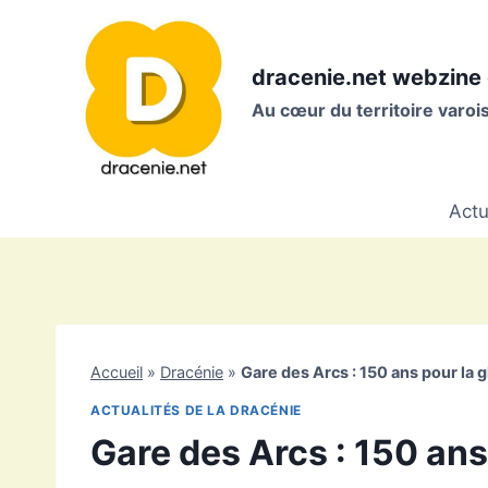
Aller
au
contenu
dracenie.net webzine 
Au cœur du territoire varo
Actu
Accueil
»
Dracénie
»
Gare des Arcs : 150 ans pour la g
ACTUALITÉS DE LA DRACÉNIE
Gare des Arcs : 150 ans