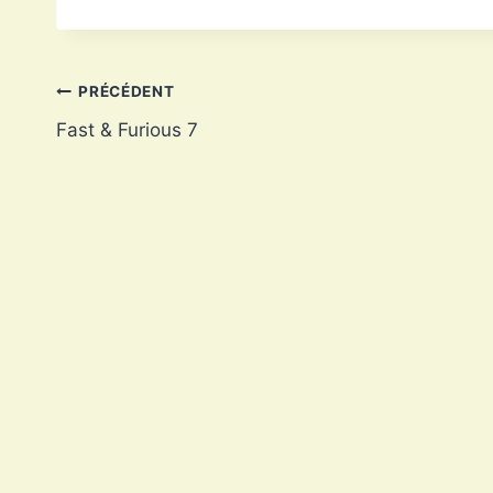
la
publication :
Navigation
PRÉCÉDENT
Fast & Furious 7
de
l’article