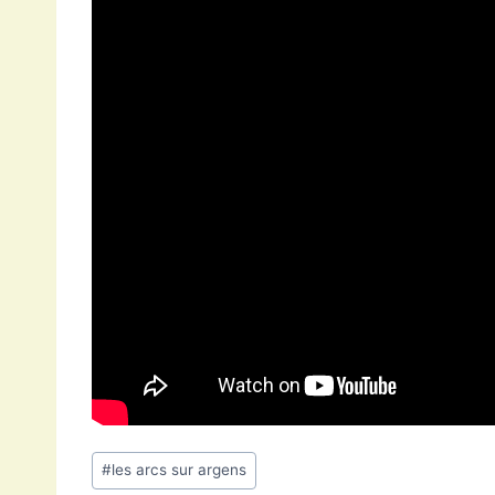
Étiquettes
#
les arcs sur argens
de