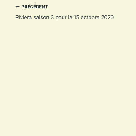
Navigation
PRÉCÉDENT
Riviera saison 3 pour le 15 octobre 2020
de
l’article