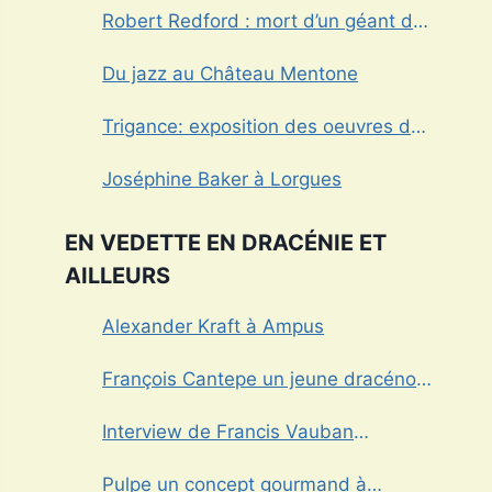
Robert Redford : mort d’un géant du
cinéma américain
Du jazz au Château Mentone
Trigance: exposition des oeuvres de
Marcel Caula
Joséphine Baker à Lorgues
EN VEDETTE EN DRACÉNIE ET
AILLEURS
Alexander Kraft à Ampus
François Cantepe un jeune dracénois
au parcours inspirant
Interview de Francis Vauban
photographe international
Pulpe un concept gourmand à