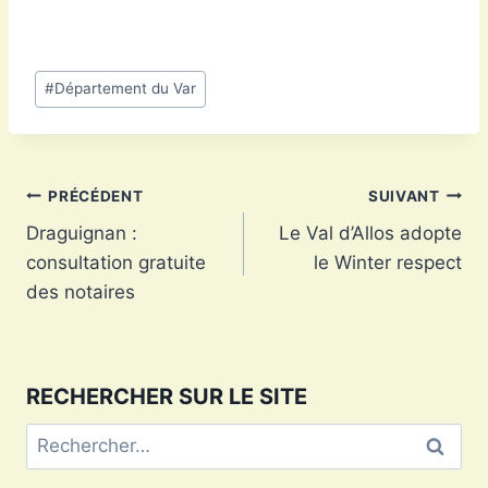
Étiquettes
#
Département du Var
de
la
publication :
Navigation
PRÉCÉDENT
SUIVANT
Draguignan :
Le Val d’Allos adopte
de
consultation gratuite
le Winter respect
l’article
des notaires
RECHERCHER SUR LE SITE
Rechercher :